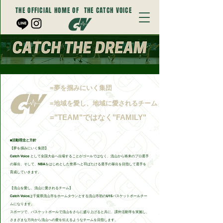
THE OFFICIAL HOME OF
THE CATCH VOICE
=夢を掴みにいく集団
=地域を愛し、地域に愛されるチーム
="TEAM"ではなく"FAMILY"
​■活動理念と方針
【夢を掴みにいく集団】
Catch Voice として全国大会へ出場することがゴールではなく、流山から将来のプロ選手
の輩出、そして、NBAをはじめとした世界へと羽ばたける選手の輩出を目指して選手を
育成していきます。
【流山を愛し、流山に愛されるチーム
】
Catch Voiceは千葉県流山市をホームタウンとする流山市初のU15バスケットボールチー
ムになります。
スポーツで、バスケットボールで流山をさらに盛り上げると共に、課外活動等を実施し、
さまざまな方向から流山への愛を伝えるようなチームを目指します。