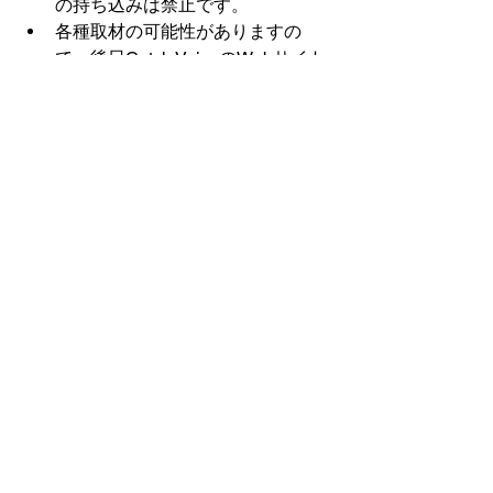
の持ち込みは禁止です。  
各種取材の可能性がありますの
で、後日Catch VoiceのWebサイト
や公式SNSアカウント、他メディ
アなどにて写真等を公開すること
があります。あらかじめご了承く
ださい。 
実施の妨げになる行為や著しく不
適切な行為が見られた場合は、そ
の時点で退場していただくことが
ございます。 
体育館コート上は土足厳禁となっ
ております。 
怪我・事故等に関し、応急処置は
行いますが一切の責任を負えませ
んので各自で保険に加入の上、ご
参加ください。 