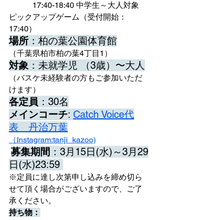
　　　17:40-18:40 中学生～大人対象　
ピックアップゲーム（受付開始：
17:40） 
場所
：柏の葉公園体育館
（千葉県柏市柏の葉4丁目1） 
対象
：未就学児 （3歳）〜大人
（バスケ未経験者の方もご参加いただ
けます）
各定員
：30名
メインコーチ
: 
Catch Voice代
表　丹治万葉
（Instagram:tanji_kazoo)
募集期間
：3月15日(水)～3月29
日(水)23:59 
※定員に達し次第申し込みを締め切ら
せて頂く場合がございますので、ご了
承ください。
持ち物：