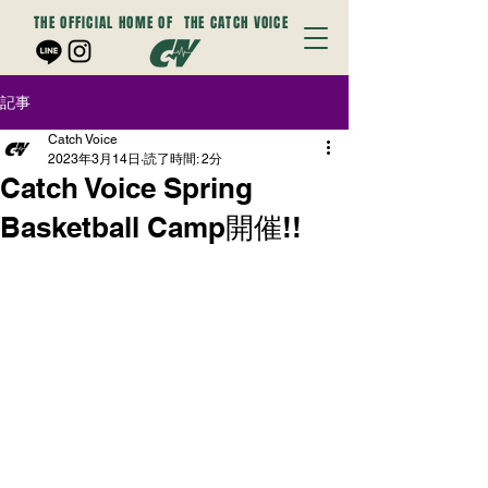
THE OFFICIAL HOME OF
THE CATCH VOICE
記事
Catch Voice
2023年3月14日
読了時間: 2分
Catch Voice Spring
Basketball Camp開催!!